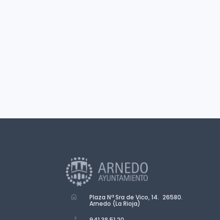
Plaza Nª Sra de Vico, 14. 26580.
Arnedo (La Rioja)
941 38 51 20