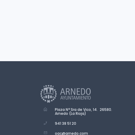
Plaza Nª Sra de Vico, 14. 26580.
Arnedo (La Rioja)
941 38 51 20
oac@arnedo.com