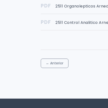
PDF
2511 Organolepticos Arne
PDF
2511 Control Analitico Ar
←
Anterior