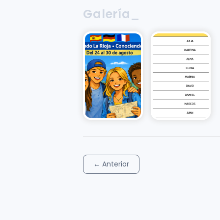
Galería_
←
Anterior