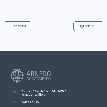
←
Anterior
Siguiente
→
Plaza Nª Sra de Vico, 14. 26580.
Arnedo (La Rioja)
941 38 51 20