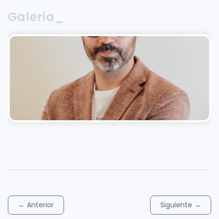
Galería_
←
Anterior
Siguiente
→