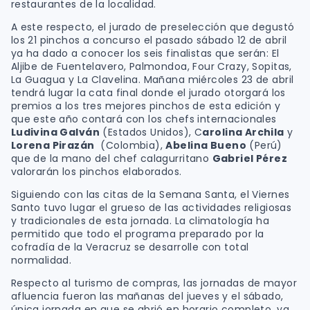
restaurantes de la localidad.
A este respecto, el jurado de preselección que degustó
los 21 pinchos a concurso el pasado sábado 12 de abril
ya ha dado a conocer los seis finalistas que serán: El
Aljibe de Fuentelavero, Palmondoa, Four Crazy, Sopitas,
La Guagua y La Clavelina. Mañana miércoles 23 de abril
tendrá lugar la cata final donde el jurado otorgará los
premios a los tres mejores pinchos de esta edición y
que este año contará con los chefs internacionales
Ludivina Galván
(Estados Unidos), C
arolina Archila
y
Lorena Pirazán
(Colombia),
Abelina Bueno
(Perú)
que de la mano del chef calagurritano
Gabriel Pérez
valorarán los pinchos elaborados.
Siguiendo con las citas de la Semana Santa, el Viernes
Santo tuvo lugar el grueso de las actividades religiosas
y tradicionales de esta jornada. La climatología ha
permitido que todo el programa preparado por la
cofradía de la Veracruz se desarrolle con total
normalidad.
Respecto al turismo de compras, las jornadas de mayor
afluencia fueron las mañanas del jueves y el sábado,
única jornada en que se abrió en horario completo, ya