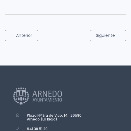
←
Anterior
Siguiente
→
Plaza Nª Sra de Vico, 14. 26580.
Arnedo (La Rioja)
941 38 51 20