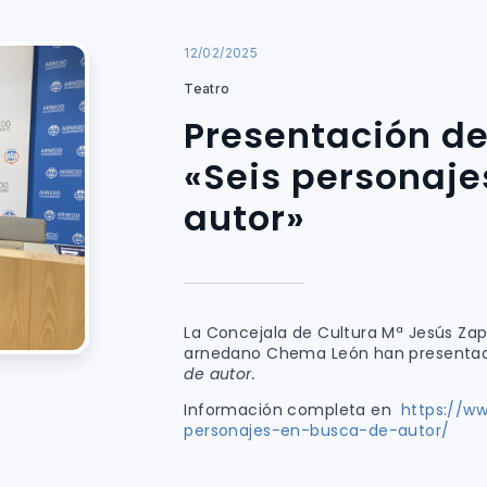
12/02/2025
Teatro
Presentación de 
«Seis personaje
autor»
La Concejala de Cultura Mª Jesús Za
arnedano Chema León han presentad
de autor.
Información completa en
https://w
personajes-en-busca-de-autor/