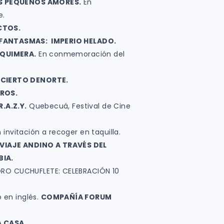
S PEQUEÑOS AMORES.
En
e.
CTOS.
FANTASMAS: IMPERIO HELADO.
 QUIMERA.
En conmemoración del
CIERTO DENORTE.
ROS.
R.A.Z.Y.
Quebecuá, Festival de Cine
 invitación a recoger en taquilla.
 VIAJE ANDINO A TRAVÉS DEL
IA.
CORO CUCHUFLETE: CELEBRACIÓN 10
 en inglés.
COMPAÑÍA FORUM
A CASA.