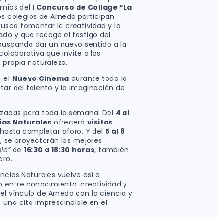
emios del
I Concurso de Collage “La
Los colegios de Arnedo participan
usca fomentar la creatividad y la
do y que recoge el testigo del
 buscando dar un nuevo sentido a la
olaborativa que invite a los
 propia naturaleza.
n el
Nuevo Cinema
durante toda la
tar del talento y la imaginación de
izadas para toda la semana. Del
4 al
ias Naturales
ofrecerá
visitas
s hasta completar aforo. Y del
5 al 8
a
, se proyectarán los mejores
ble”
de
16:30 a 18:30 horas
, también
oro.
ncias Naturales vuelve así a
 entre conocimiento, creatividad y
l vínculo de Arnedo con la ciencia y
 una cita imprescindible en el