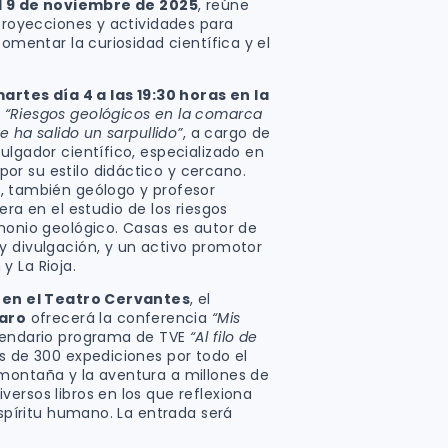
l 9 de noviembre de 2025
, reúne
 proyecciones y actividades para
fomentar la curiosidad científica y el
artes día 4 a las 19:30 horas en la
a
“Riesgos geológicos en la comarca
 le ha salido un sarpullido”
, a cargo de
vulgador científico, especializado en
r su estilo didáctico y cercano.
s
, también geólogo y profesor
era en el estudio de los riesgos
imonio geológico. Casas es autor de
y divulgación, y un activo promotor
y La Rioja.
s en el Teatro Cervantes
, el
varo
ofrecerá la conferencia
“Mis
egendario programa de TVE
“Al filo de
s de 300 expediciones por todo el
montaña y la aventura a millones de
ersos libros en los que reflexiona
espíritu humano. La entrada será