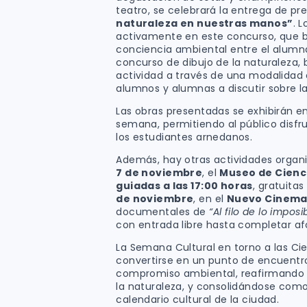
teatro, se celebrará la entrega de pr
naturaleza en nuestras manos”
. 
activamente en este concurso, que b
conciencia ambiental entre el alumna
concurso de dibujo de la naturaleza,
actividad a través de una modalidad c
alumnos y alumnas a discutir sobre la
Las obras presentadas se exhibirán e
semana, permitiendo al público disfru
los estudiantes arnedanos.
Además, hay otras actividades organ
7 de noviembre
, el
Museo de Cienc
guiadas a las 17:00 horas
, gratuita
de noviembre
, en el
Nuevo Cinem
documentales de
“Al filo de lo imposi
con entrada libre hasta completar af
La Semana Cultural en torno a las Cie
convertirse en un punto de encuentro
compromiso ambiental, reafirmando e
la naturaleza, y consolidándose como
calendario cultural de la ciudad.