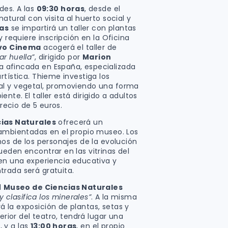
des. A las
09:30 horas
, desde el
atural con visita al huerto social y
ras
se impartirá un taller con plantas
y requiere inscripción en la Oficina
vo Cinema
acogerá el taller de
ar huella”
, dirigido por
Marion
a afincada en España, especializada
rtística. Thieme investiga los
al y vegetal, promoviendo una forma
te. El taller está dirigido a adultos
precio de 5 euros.
ias Naturales
ofrecerá un
 ambientadas en el propio museo. Los
nos de los personajes de la evolución
eden encontrar en las vitrinas del
 en una experiencia educativa y
rada será gratuita.
el
Museo de Ciencias Naturales
 clasifica los minerales”
. A la misma
á la exposición de plantas, setas y
terior del teatro, tendrá lugar una
 y a las
13:00 horas
, en el propio