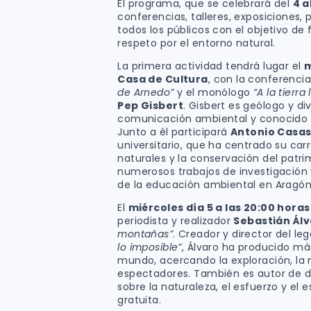
El programa, que se celebrará del
4 a
conferencias, talleres, exposiciones,
todos los públicos con el objetivo de 
respeto por el entorno natural.
La primera actividad tendrá lugar el
m
Casa de Cultura
, con la conferenci
de Arnedo”
y el monólogo
“A la tierra
Pep Gisbert
. Gisbert es geólogo y di
comunicación ambiental y conocido po
Junto a él participará
Antonio Casa
universitario, que ha centrado su carr
naturales y la conservación del patr
numerosos trabajos de investigación 
de la educación ambiental en Aragón 
El
miércoles día 5 a las 20:00 hora
periodista y realizador
Sebastián Ál
montañas”
. Creador y director del l
lo imposible”
, Álvaro ha producido má
mundo, acercando la exploración, la 
espectadores. También es autor de div
sobre la naturaleza, el esfuerzo y el 
gratuita.