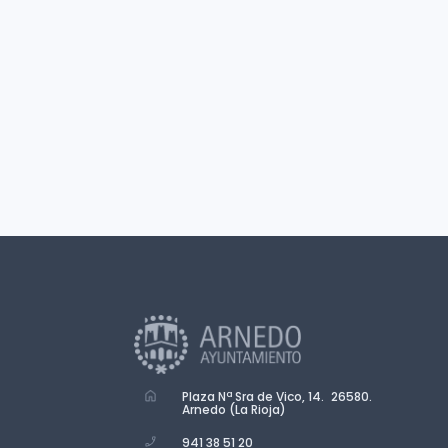
Plaza Nª Sra de Vico, 14. 26580.
Arnedo (La Rioja)
941 38 51 20