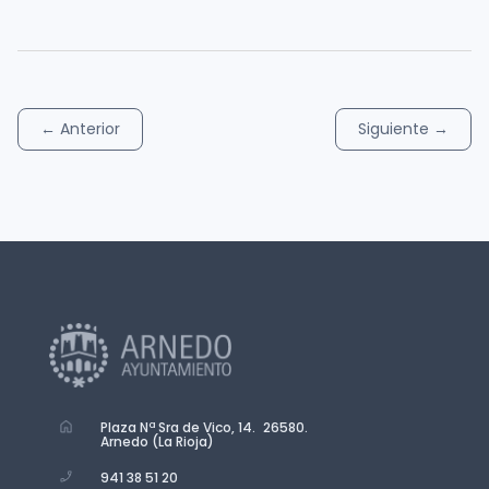
←
Anterior
Siguiente
→
Plaza Nª Sra de Vico, 14. 26580.
Arnedo (La Rioja)
941 38 51 20