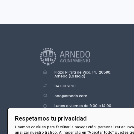
Plaza Nª Sra de Vico, 14. 26580.
Arnedo (La Rioja)
941 38 51 20
oac@arnedo.com
Lunes a viernes de 9:00 a 14:00
Respetamos tu privacidad
Usamos cookies para facilitar la navegación, personalizar anunci
analizar nuestro tráfico. Al hacer clic en “Aceptar todo” puedes g