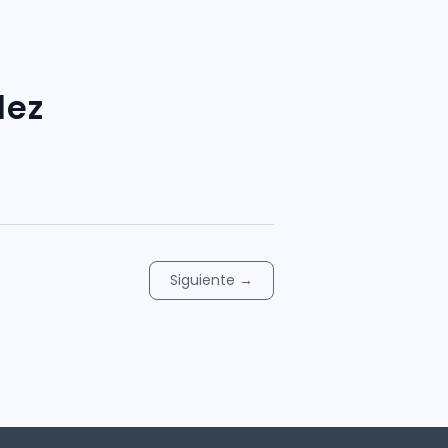
dez
Siguiente
→