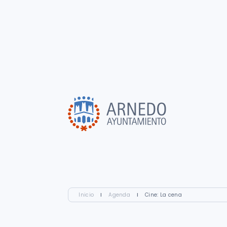
Inicio
I
Agenda
I
Cine: La cena