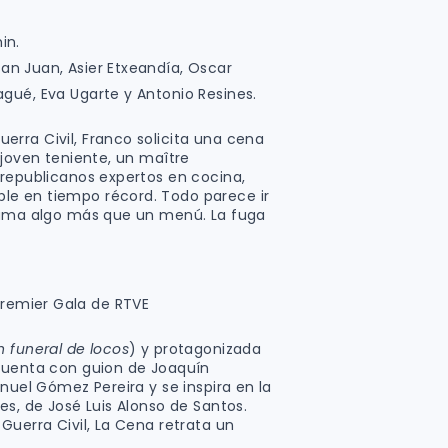
in.
an Juan, Asier Etxeandía, Oscar
agué, Eva Ugarte y Antonio Resines.
rra Civil, Franco solicita una cena
 joven teniente, un maître
 republicanos expertos en cocina,
e en tiempo récord. Todo parece ir
trama algo más que un menú. La fuga
remier Gala de RTVE
n funeral de locos
) y protagonizada
 Cuenta con guion de Joaquín
anuel Gómez Pereira y se inspira en la
es, de José Luis Alonso de Santos.
Guerra Civil, La Cena retrata un