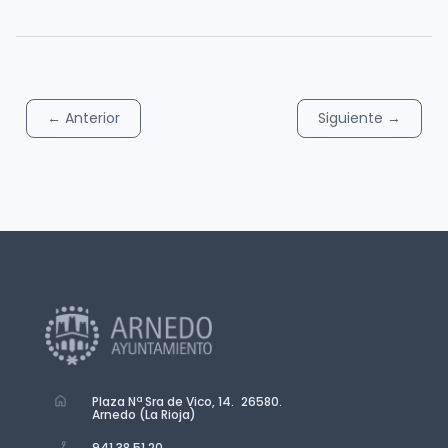
←
Anterior
Siguiente
→
Plaza Nª Sra de Vico, 14. 26580.
Arnedo (La Rioja)
941 38 51 20