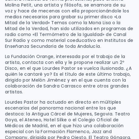
Molina Petit, una artista y filósofa, se enamora de su
voz y hace de mecenas con ella proporcionándole los
medios necesarios para grabar su primer disco «La
Mitad de la Verdad» Temas como la Mona Lisa o la
Mitad de la Verdad, han sido utilizados en programas de
radio como «El Termómetro de la Igualdad» de Canal
Sur Radio y como material coeducativo en Institutos de
Enseñanza Secundaria de toda Andalucía.
La Fundación Orange, interesada por el trabajo de la
artista, contacta con ella y le propone realizar un 2º
Disco, en el que Lourdes Pastor se vuelca ilusionada. ¿A
quién le cantaré yo? Es el título de este último trabajo,
dirigido por Melón Jiménez y en el que cuenta con la
colaboración de Sandra Carrasco entre otros grandes
artistas.
Lourdes Pastor ha actuado en directo en múltiples
escenarios del panorama nacional entre los que
destaca: la Antigua Cárcel de Mujeres, Segovia. Teatro
Goya, el Ateneo, Hotel Silke o el Colegio Oficial de
Médicos de Madrid, en el que hizo una colaboración
especial con la Formación Flamenco, Jazz and
Company, dirigida por Pedro Ojesto. El Teatro Góngora,