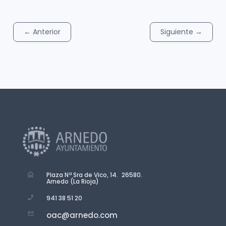
←
Anterior
Siguiente
→
Plaza Nª Sra de Vico, 14. 26580.
Arnedo (La Rioja)
941 38 51 20
oac@arnedo.com