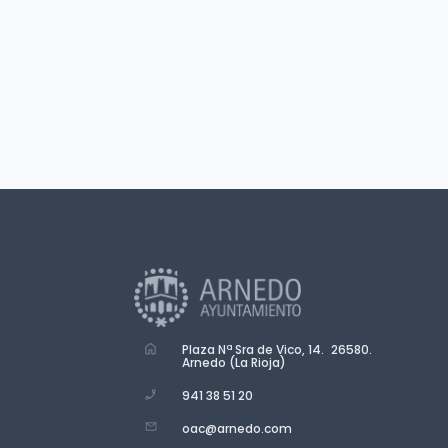
Plaza Nª Sra de Vico, 14. 26580.
Arnedo (La Rioja)
941 38 51 20
oac@arnedo.com