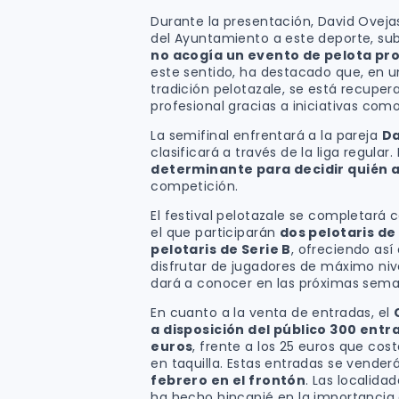
Durante la presentación, David Oveja
del Ayuntamiento a este deporte, s
no acogía un evento de pelota pr
este sentido, ha destacado que, en 
tradición pelotazale, se está recupera
profesional gracias a iniciativas como
La semifinal enfrentará a la pareja
Da
clasificará a través de la liga regular
determinante para decidir quién a
competición.
El festival pelotazale se completará
el que participarán
dos pelotaris de
pelotaris de Serie B
, ofreciendo así
disfrutar de jugadores de máximo nivel
dará a conocer en las próximas sema
En cuanto a la venta de entradas, el
a disposición del público 300 entr
euros
, frente a los 25 euros que co
en taquilla. Estas entradas se vende
febrero en el frontón
. Las localida
ha hecho hincapié en la importancia 