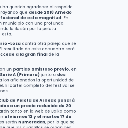
s ha querido agradecer el respaldo
ubrayando que
desde 2018 Arnedo
ofesional de esta magnitud
. En
un municipio con una profunda
ndo la ilusión por la pelota
 esta.
río–Loza
contra otra pareja que se
. El resultado de este encuentro será
ccede a la gran final
de la
 con un
partido amistoso previo
, en
 Serie A (Primera)
junto a
dos
 a los aficionados la oportunidad de
. El cartel completo del festival se
nas.
Club de Pelota de Arnedo pondrá
adas a un precio reducido de 20
starán tanto en la web de Baiko como
rán
el viernes 13 y el martes 17 de
des serán
numeradas
, por lo que se
de que las cuadrillas se organicen