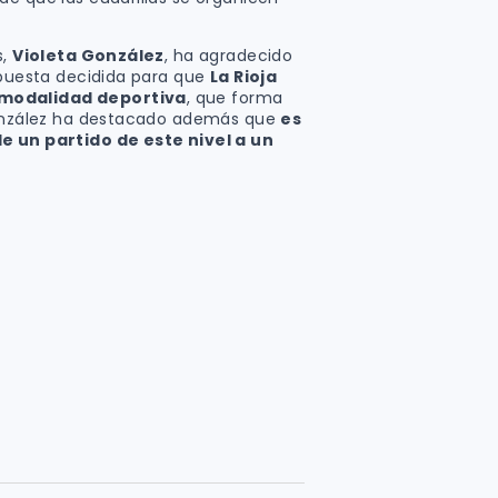
s,
Violeta González
, ha agradecido
 apuesta decidida para que
La Rioja
 modalidad deportiva
, que forma
 González ha destacado además que
es
e un partido de este nivel a un