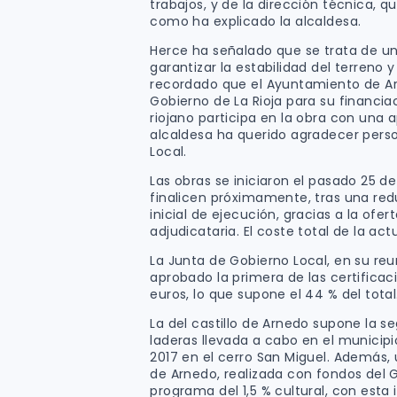
trabajos, y de la dirección técnica, q
como ha explicado la alcaldesa.
Herce ha señalado que se trata de u
garantizar la estabilidad del terreno y
recordado que el Ayuntamiento de Arn
Gobierno de La Rioja para su financiac
riojano participa en la obra con una 
alcaldesa ha querido agradecer perso
Local.
Las obras se iniciaron el pasado 25 d
finalicen próximamente, tras una red
inicial de ejecución, gracias a la of
adjudicataria. El coste total de la ac
La Junta de Gobierno Local, en su r
aprobado la primera de las certificac
euros, lo que supone el 44 % del total
La del castillo de Arnedo supone la s
laderas llevada a cabo en el municip
2017 en el cerro San Miguel. Además, u
de Arnedo, realizada con fondos del 
programa del 1,5 % cultural, con esta