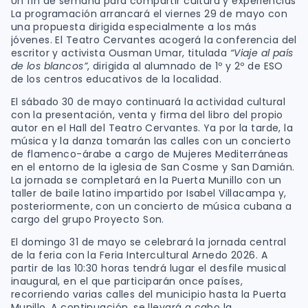
Un fin de semana para compartir cultura y experiencias
La programación arrancará el viernes 29 de mayo con
una propuesta dirigida especialmente a los más
jóvenes. El Teatro Cervantes acogerá la conferencia del
escritor y activista Ousman Umar, titulada
“Viaje al país
de los blancos”
, dirigida al alumnado de 1º y 2º de ESO
de los centros educativos de la localidad.
El sábado 30 de mayo continuará la actividad cultural
con la presentación, venta y firma del libro del propio
autor en el Hall del Teatro Cervantes. Ya por la tarde, la
música y la danza tomarán las calles con un concierto
de flamenco-árabe a cargo de Mujeres Mediterráneas
en el entorno de la iglesia de San Cosme y San Damián.
La jornada se completará en la Puerta Munillo con un
taller de baile latino impartido por Isabel Villacampa y,
posteriormente, con un concierto de música cubana a
cargo del grupo Proyecto Son.
El domingo 31 de mayo se celebrará la jornada central
de la feria con la Feria Intercultural Arnedo 2026. A
partir de las 10:30 horas tendrá lugar el desfile musical
inaugural, en el que participarán once países,
recorriendo varias calles del municipio hasta la Puerta
Munillo. A continuación, se llevará a cabo la