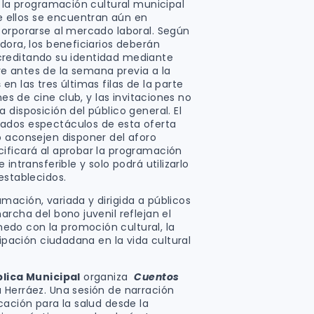
a la programación cultural municipal
ellos se encuentran aún en
corporarse al mercado laboral. Según
dora, los beneficiarios deberán
, acreditando su identidad mediante
e antes de la semana previa a la
s
en las tres últimas filas de la parte
nes de cine club, y las invitaciones no
 disposición del público general. El
ados espectáculos de esta oferta
o aconsejen disponer del aforo
ificará al aprobar la programación
intransferible y solo podrá utilizarlo
establecidos.
mación, variada y dirigida a públicos
archa del bono juvenil reflejan el
do con la promoción cultural, la
cipación ciudadana en la vida cultural
blica Municipal
organiza
Cuentos
a Herráez. Una sesión de narración
cación para la salud desde la