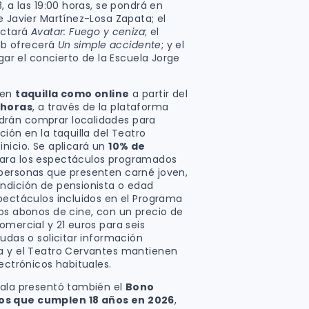
3, a las 19:00 horas, se pondrá en
de Javier Martínez-Losa Zapata; el
ectará
Avatar: Fuego y ceniza
; el
lub ofrecerá
Un simple accidente
; y el
ugar el concierto de la Escuela Jorge
 en
taquilla como online
a partir del
 horas
, a través de la plataforma
drán comprar localidades para
ión en la taquilla del Teatro
nicio. Se aplicará un
10% de
para los espectáculos programados
 personas que presenten carné joven,
ndición de pensionista o edad
spectáculos incluidos en el Programa
los abonos de cine, con un precio de
omercial y 21 euros para seis
dudas o solicitar información
ra y el Teatro Cervantes mantienen
lectrónicos habituales.
jala presentó también el
Bono
os que cumplen 18 años en 2026
,