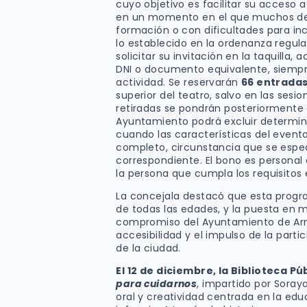
cuyo objetivo es facilitar su acceso 
en un momento en el que muchos de 
formación o con dificultades para in
lo establecido en la ordenanza regula
solicitar su invitación en la taquilla
DNI o documento equivalente, siempr
actividad. Se reservarán
66 entrada
superior del teatro, salvo en las sesio
retiradas se pondrán posteriormente a
Ayuntamiento podrá excluir determin
cuando las características del event
completo, circunstancia que se espec
correspondiente. El bono es personal e 
la persona que cumpla los requisitos 
La concejala destacó que esta progra
de todas las edades, y la puesta en m
compromiso del Ayuntamiento de Arne
accesibilidad y el impulso de la parti
de la ciudad.
El 12 de diciembre, la Biblioteca Pú
para cuidarnos
, impartido por Soray
oral y creatividad centrada en la edu