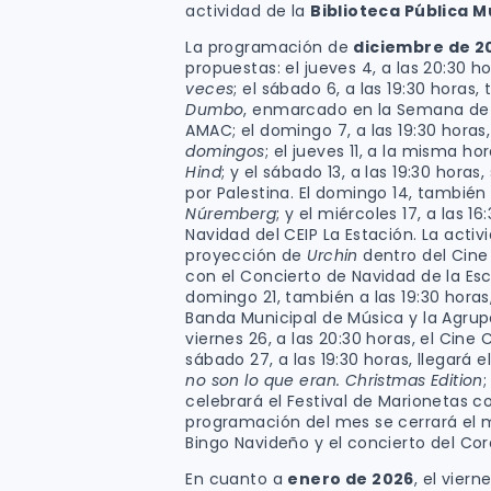
actividad de la
Biblioteca Pública M
La programación de
diciembre de 2
propuestas: el jueves 4, a las 20:30 h
veces
; el sábado 6, a las 19:30 horas,
Dumbo
, enmarcado en la Semana de 
AMAC; el domingo 7, a las 19:30 horas,
domingos
; el jueves 11, a la misma h
Hind
; y el sábado 13, a las 19:30 horas
por Palestina. El domingo 14, también 
Núremberg
; y el miércoles 17, a las 1
Navidad del CEIP La Estación. La activ
proyección de
Urchin
dentro del Cine 
con el Concierto de Navidad de la Esc
domingo 21, también a las 19:30 horas
Banda Municipal de Música y la Agrupa
viernes 26, a las 20:30 horas, el Cine
sábado 27, a las 19:30 horas, llegará 
no son lo que eran. Christmas Edition
;
celebrará el Festival de Marionetas 
programación del mes se cerrará el ma
Bingo Navideño y el concierto del Cor
En cuanto a
enero de 2026
, el viern