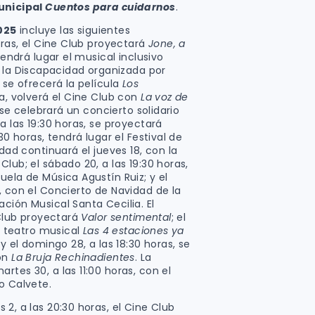
unicipal
Cuentos para cuidarnos
.
025
incluye las siguientes
oras, el Cine Club proyectará
Jone, a
 tendrá lugar el musical inclusivo
la Discapacidad organizada por
 se ofrecerá la película
Los
ora, volverá el Cine Club con
La voz de
, se celebrará un concierto solidario
a las 19:30 horas, se proyectará
6:30 horas, tendrá lugar el Festival de
idad continuará el jueves 18, con la
Club; el sábado 20, a las 19:30 horas,
uela de Música Agustín Ruiz; y el
, con el Concierto de Navidad de la
ción Musical Santa Cecilia. El
 Club proyectará
Valor sentimental
; el
el teatro musical
Las 4 estaciones ya
 y el domingo 28, a las 18:30 horas, se
con
La Bruja Rechinadientes
. La
rtes 30, a las 11:00 horas, con el
o Calvete.
es 2, a las 20:30 horas, el Cine Club