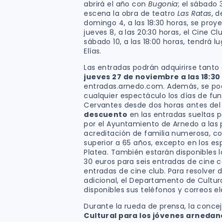
abrirá el año con
Bugonia
; el sábado 
escena la obra de teatro
Las Ratas
, 
domingo 4, a las 18:30 horas, se proy
jueves 8, a las 20:30 horas, el Cine C
sábado 10, a las 18:00 horas, tendrá l
Elías.
Las entradas podrán adquirirse tanto
jueves 27 de noviembre a las 18:30
entradas.arnedo.com. Además, se po
cualquier espectáculo los días de func
Cervantes desde dos horas antes del i
descuento
en las entradas sueltas 
por el Ayuntamiento de Arnedo a las
acreditación de familia numerosa, co
superior a 65 años, excepto en los e
Platea. También estarán disponibles 
30 euros para seis entradas de cine c
entradas de cine club. Para resolver 
adicional, el Departamento de Cultu
disponibles sus teléfonos y correos e
Durante la rueda de prensa, la conce
Cultural para los jóvenes arnedan