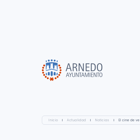
Inicio
I
Actualidad
I
Noticias
I
El cine de v