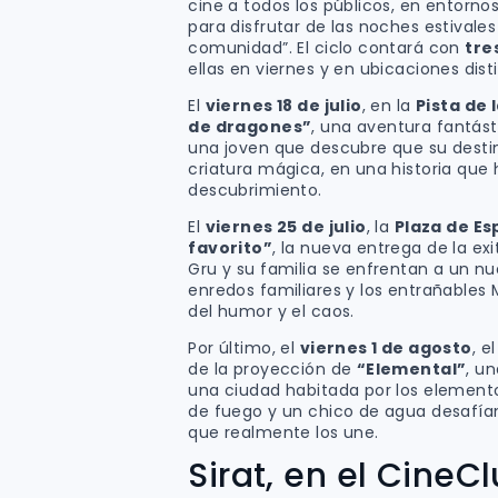
cine a todos los públicos, en entornos
para disfrutar de las noches estivales
comunidad”. El ciclo contará con
tre
ellas en viernes y en ubicaciones dist
El
viernes 18 de julio
, en la
Pista de 
de dragones”
, una aventura fantás
una joven que descubre que su destin
criatura mágica, en una historia que 
descubrimiento.
El
viernes 25 de julio
, la
Plaza de E
favorito”
, la nueva entrega de la ex
Gru y su familia se enfrentan a un n
enredos familiares y los entrañables 
del humor y el caos.
Por último, el
viernes 1 de agosto
, e
de la proyección de
“Elemental”
, u
una ciudad habitada por los elemento
de fuego y un chico de agua desafían
que realmente los une.
Sirat, en el CineC