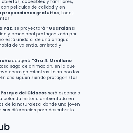
 abiertos, accesibles y familiares,
 con películas de calidad y en
s proyecciones gratuitas
, todas
intas.
la Paz
, se proyectará
“Guardiana
tica y emocional protagonizada por
o está unido al de una antigua
habla de valentía, amistad y
spaña
acogerá
“Gru 4. Mi villano
itosa saga de animación, en la que
uevo enemigo mientras lidian con los
Minions siguen siendo protagonistas
l
Parque del Cidacos
será escenario
na colorida historia ambientada en
s de la naturaleza, donde una joven
 sus diferencias para descubrir lo
lub