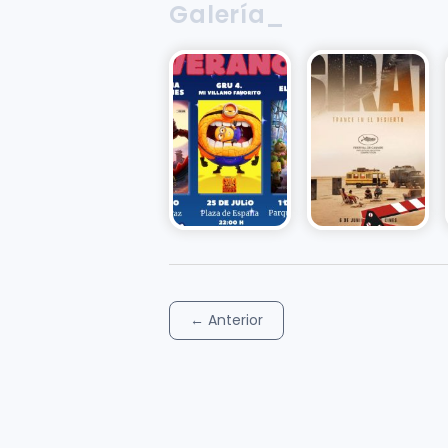
Galería_
←
Anterior