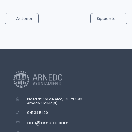
←
Anterior
Siguiente
→
Plaza Nª Sra de Vico, 14. 26580.
Arnedo (La Rioja)
941 38 51 20
oac@arnedo.com