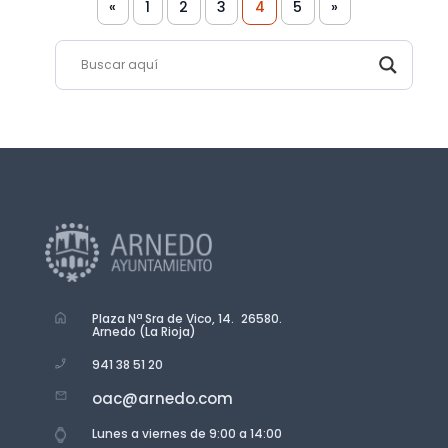
«
1
2
3
4
5
»
Plaza Nª Sra de Vico, 14. 26580.
Arnedo (La Rioja)
941 38 51 20
oac@arnedo.com
Lunes a viernes de 9:00 a 14:00