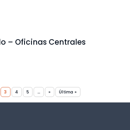
 – Oficinas Centrales
3
4
5
...
»
Última »