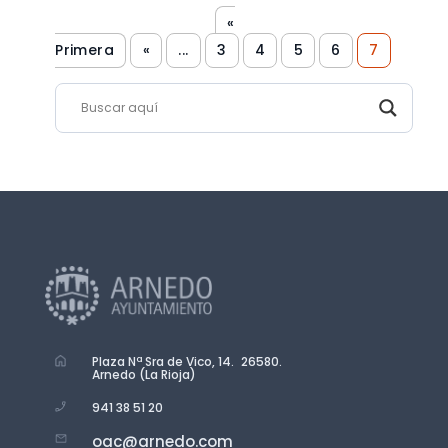
«
Primera
«
...
3
4
5
6
7
Plaza Nª Sra de Vico, 14. 26580.
Arnedo (La Rioja)
941 38 51 20
oac@arnedo.com