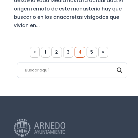
desde la Edad Media hasta la actualidad. El
origen remoto de este monasterio hay que
buscarlo en los anacoretas visigodos que
vivían en...
«
1
2
3
4
5
»