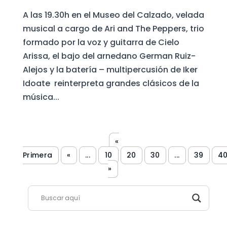
A las 19.30h en el Museo del Calzado, velada
musical a cargo de Ari and The Peppers, trio
formado por la voz y guitarra de Cielo
Arissa, el bajo del arnedano German Ruiz-
Alejos y la batería – multipercusión de Iker
Idoate reinterpreta grandes clásicos de la
música...
«
Primera
«
...
10
20
30
...
39
4
»