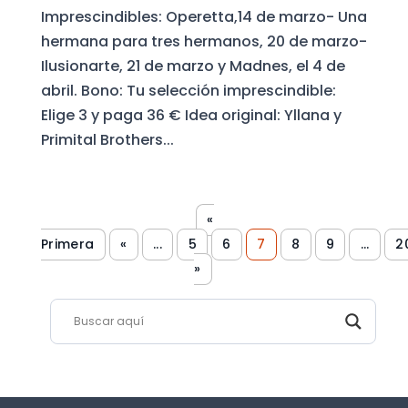
Imprescindibles: Operetta,14 de marzo- Una
hermana para tres hermanos, 20 de marzo-
Ilusionarte, 21 de marzo y Madnes, el 4 de
abril. Bono: Tu selección imprescindible:
Elige 3 y paga 36 € Idea original: Yllana y
Primital Brothers...
«
Primera
«
...
5
6
7
8
9
...
2
»