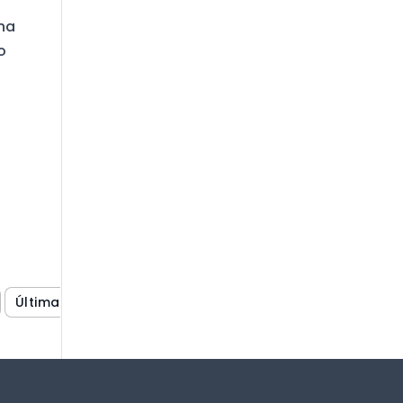
ona
o
Última