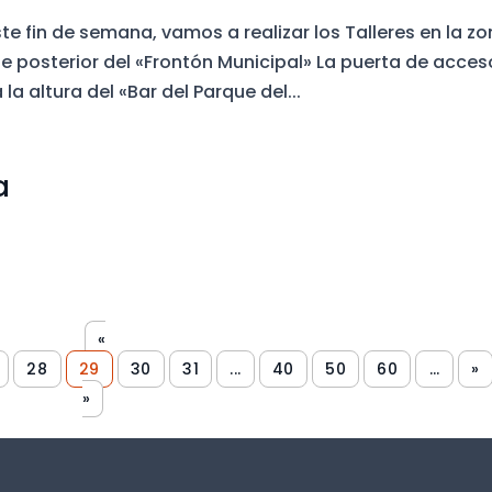
ste fin de semana, vamos a realizar los Talleres en la z
rte posterior del «Frontón Municipal» La puerta de acces
la altura del «Bar del Parque del...
a
«
28
29
30
31
...
40
50
60
...
»
»