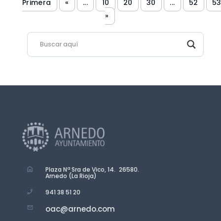
Primera
«
...
10
20
30
...
52
5
»
Plaza Nª Sra de Vico, 14. 26580.
Arnedo (La Rioja)
941 38 51 20
oac@arnedo.com