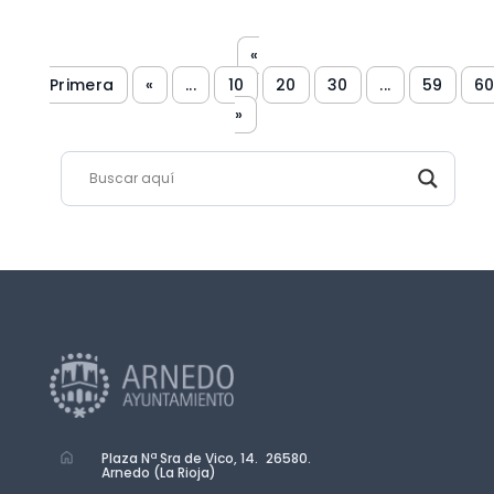
«
Primera
«
...
10
20
30
...
59
6
»
Plaza Nª Sra de Vico, 14. 26580.
Arnedo (La Rioja)